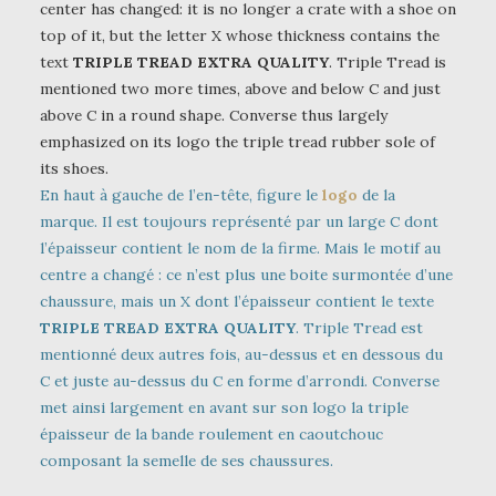
center has changed: it is no longer a crate with a shoe on
top of it, but the letter X whose thickness contains the
text
TRIPLE TREAD EXTRA QUALITY
. Triple Tread is
mentioned two more times, above and below C and just
above C in a round shape. Converse thus largely
emphasized on its logo the triple tread rubber sole of
its shoes.
En haut à gauche de l’en-tête, figure le
logo
de la
marque. Il est toujours représenté par un large C dont
l’épaisseur contient le nom de la firme. Mais le motif au
centre a changé : ce n’est plus une boite surmontée d’une
chaussure, mais un X dont l’épaisseur contient le texte
TRIPLE TREAD EXTRA QUALITY
. Triple Tread est
mentionné deux autres fois, au-dessus et en dessous du
C et juste au-dessus du C en forme d’arrondi. Converse
met ainsi largement en avant sur son logo la triple
épaisseur de la bande roulement en caoutchouc
composant la semelle de ses chaussures.